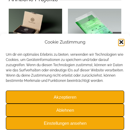
Cookie Zustimmung
Um dir ein optimales Erlebnis zu bieten, verwenden wir Technologien wie
Branding Harmony
Mobile App Creation
L
Cookies, um Geräteinformationen zu speichern und/oder darauf
September 10th, 2014
September 10th, 2014
S
zuzugreifen. Wenn du diesen Technologien zustimmst, können wir Daten
wie das Surfverhalten oder eindeutige IDs auf dieser Website verarbeiten.
Wenn du deine Zustimmung nicht erteilst oder zurückziehst, können
bestimmte Merkmale und Funktionen beeinträchtigt werden.
Akzeptieren
© Copyright 2012 -
2026 |
Holzer GmbH
| All Rights Reserved |
Ablehnen
Impressum
|
AGB's
Einstellungen ansehen