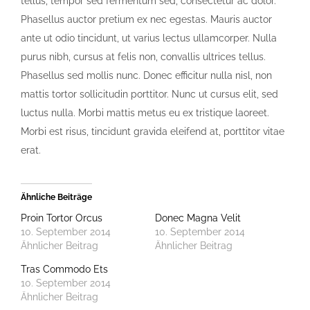
tellus, tempor sed fermentum sed, consectetur ac dolor.
Phasellus auctor pretium ex nec egestas. Mauris auctor
ante ut odio tincidunt, ut varius lectus ullamcorper. Nulla
purus nibh, cursus at felis non, convallis ultrices tellus.
Phasellus sed mollis nunc. Donec efficitur nulla nisl, non
mattis tortor sollicitudin porttitor. Nunc ut cursus elit, sed
luctus nulla. Morbi mattis metus eu ex tristique laoreet.
Morbi est risus, tincidunt gravida eleifend at, porttitor vitae
erat.
Ähnliche Beiträge
Proin Tortor Orcus
Donec Magna Velit
10. September 2014
10. September 2014
Ähnlicher Beitrag
Ähnlicher Beitrag
Tras Commodo Ets
10. September 2014
Ähnlicher Beitrag