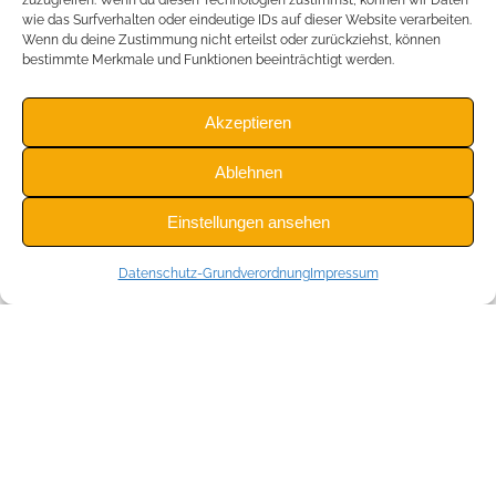
zuzugreifen. Wenn du diesen Technologien zustimmst, können wir Daten
wie das Surfverhalten oder eindeutige IDs auf dieser Website verarbeiten.
Wenn du deine Zustimmung nicht erteilst oder zurückziehst, können
bestimmte Merkmale und Funktionen beeinträchtigt werden.
Akzeptieren
Ablehnen
Einstellungen ansehen
Datenschutz-Grundverordnung
Impressum
Bleiben Sie immer auf dem
Laufenden!
Like us on Facebook!