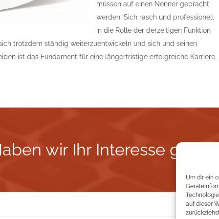
müssen auf einen Nenner gebracht
werden. Sich rasch und professionell
in die Rolle der derzeitigen Funktion
sich trotzdem ständig weiterzuentwickeln und sich und seinen
iben ist das Fundament für eine längerfristige erfolgreiche Karriere.
aben wir Ihr Interesse gewe
Um dir ein 
Geräteinfor
Technologie
auf dieser 
zurückziehs