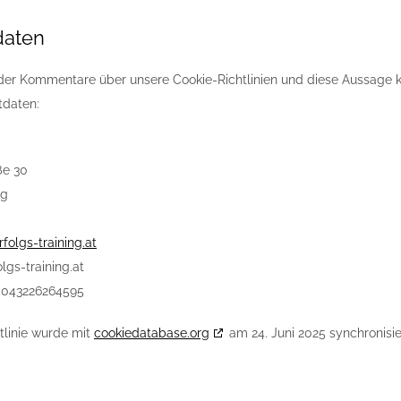
daten
er Kommentare über unsere Cookie-Richtlinien und diese Aussage kon
tdaten:
ße 30
rg
rfolgs-training.at
olgs-training.at
0043226264595
tlinie wurde mit
cookiedatabase.org
am 24. Juni 2025 synchronisie