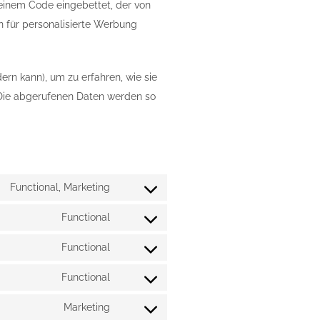
t einem Code eingebettet, der von
n für personalisierte Werbung
ern kann), um zu erfahren, wie sie
. Die abgerufenen Daten werden so
Functional, Marketing
Consent
to
Functional
Consent
service
to
Functional
google-
Consent
service
recaptcha
to
Functional
wordfence
Consent
service
to
Marketing
wordpress
Consent