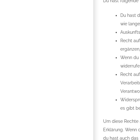
Du hast folgende
Du hast 
wie lange
Auskunfts
Recht au
ergänzen,
Wenn du u
widerruf
Recht auf
Verarbeit
Verantwor
Widerspru
es gibt b
Um diese Rechte a
Erklärung. Wenn d
du hast auch das 