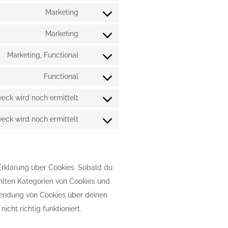
service
to
Marketing
complianz
Consent
service
to
Marketing
google-
Consent
service
fonts
to
Marketing, Functional
google-
Consent
service
maps
to
Functional
youtube
Consent
service
to
eck wird noch ermittelt
facebook
Consent
service
to
eck wird noch ermittelt
litespeed
Consent
service
to
jetpack
service
sonstiges
Erklärung über Cookies. Sobald du
wählten Kategorien von Cookies und
wendung von Cookies über deinen
cht richtig funktioniert.