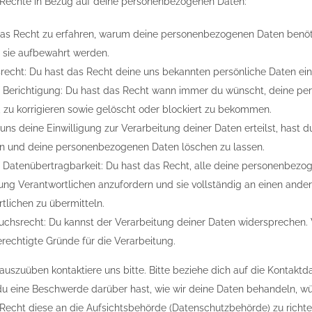
 Rechte in Bezug auf deine personenbezogenen Daten:
das Recht zu erfahren, warum deine personenbezogenen Daten benöt
 sie aufbewahrt werden.
recht: Du hast das Recht deine uns bekannten persönliche Daten ei
f Berichtigung: Du hast das Recht wann immer du wünscht, deine p
 zu korrigieren sowie gelöscht oder blockiert zu bekommen.
ns deine Einwilligung zur Verarbeitung deiner Daten erteilst, hast d
en und deine personenbezogenen Daten löschen zu lassen.
 Datenübertragbarkeit: Du hast das Recht, alle deine personenbezo
ung Verantwortlichen anzufordern und sie vollständig an einen ander
tlichen zu übermitteln.
chsrecht: Du kannst der Verarbeitung deiner Daten widersprechen.
erechtigte Gründe für die Verarbeitung.
uszuüben kontaktiere uns bitte. Bitte beziehe dich auf die Kontakt
u eine Beschwerde darüber hast, wie wir deine Daten behandeln, wü
Recht diese an die Aufsichtsbehörde (Datenschutzbehörde) zu richte