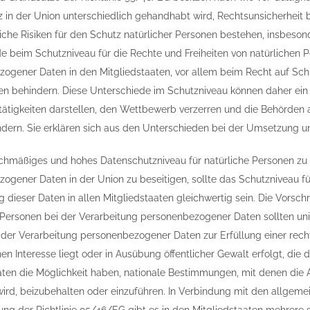
 in der Union unterschiedlich gehandhabt wird, Rechtsunsicherheit bes
iche Risiken für den Schutz natürlicher Personen bestehen, insbes
e beim Schutzniveau für die Rechte und Freiheiten von natürliche
ogener Daten in den Mitgliedstaaten, vor allem beim Recht auf Schu
en behindern. Diese Unterschiede im Schutzniveau können daher ei
tätigkeiten darstellen, den Wettbewerb verzerren und die Behörden
indern. Sie erklären sich aus den Unterschieden bei der Umsetzung 
chmäßiges und hohes Datenschutzniveau für natürliche Personen zu
ogener Daten in der Union zu beseitigen, sollte das Schutzniveau fü
g dieser Daten in allen Mitgliedstaaten gleichwertig sein. Die Vorsc
 Personen bei der Verarbeitung personenbezogener Daten sollten un
h der Verarbeitung personenbezogener Daten zur Erfüllung einer rec
chen Interesse liegt oder in Ausübung öffentlicher Gewalt erfolgt, di
aten die Möglichkeit haben, nationale Bestimmungen, mit denen die
wird, beizubehalten oder einzuführen. In Verbindung mit den allgem