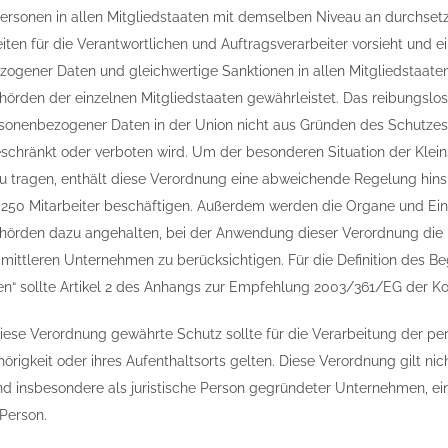
Personen in allen Mitgliedstaaten mit demselben Niveau an durchsetz
iten für die Verantwortlichen und Auftragsverarbeiter vorsieht und e
ogener Daten und gleichwertige Sanktionen in allen Mitgliedstaat
hörden der einzelnen Mitgliedstaaten gewährleistet. Das reibungslose
sonenbezogener Daten in der Union nicht aus Gründen des Schutzes
schränkt oder verboten wird. Um der besonderen Situation der Klei
 tragen, enthält diese Verordnung eine abweichende Regelung hinsich
 250 Mitarbeiter beschäftigen. Außerdem werden die Organe und Ein
hörden dazu angehalten, bei der Anwendung dieser Verordnung die
 mittleren Unternehmen zu berücksichtigen. Für die Definition des Be
n“ sollte Artikel 2 des Anhangs zur Empfehlung 2003/361/EG der K
iese Verordnung gewährte Schutz sollte für die Verarbeitung der p
örigkeit oder ihres Aufenthaltsorts gelten. Diese Verordnung gilt ni
d insbesondere als juristische Person gegründeter Unternehmen, ei
 Person.