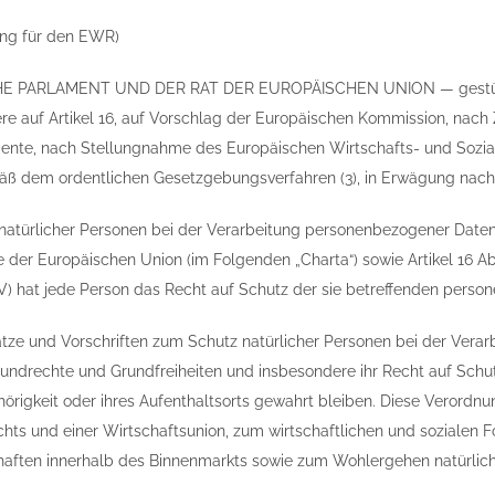
ung für den EWR)
 PARLAMENT UND DER RAT DER EUROPÄISCHEN UNION — gestützt au
re auf Artikel 16, auf Vorschlag der Europäischen Kommission, nac
mente, nach Stellungnahme des Europäischen Wirtschafts- und Sozia
mäß dem ordentlichen Gesetzgebungsverfahren (3), in Erwägung nac
natürlicher Personen bei der Verarbeitung personenbezogener Daten 
 der Europäischen Union (im Folgenden „Charta“) sowie Artikel 16 Ab
) hat jede Person das Recht auf Schutz der sie betreffenden pers
tze und Vorschriften zum Schutz natürlicher Personen bei der Verar
rundrechte und Grundfreiheiten und insbesondere ihr Recht auf Sch
örigkeit oder ihres Aufenthaltsorts gewahrt bleiben. Diese Verordnun
hts und einer Wirtschaftsunion, zum wirtschaftlichen und sozialen
haften innerhalb des Binnenmarkts sowie zum Wohlergehen natürlich