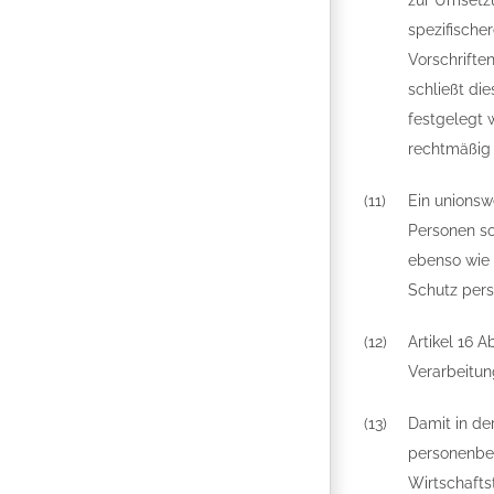
zur Umsetzu
spezifische
Vorschrifte
schließt di
festgelegt 
rechtmäßig i
(11)
Ein unionsw
Personen so
ebenso wie 
Schutz pers
(12)
Artikel 16 
Verarbeitun
(13)
Damit in de
personenbez
Wirtschafts