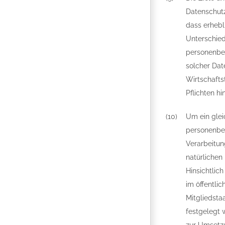
Datenschutz
dass erhebl
Unterschied
personenbez
solcher Dat
Wirtschafts
Pflichten h
(10)
Um ein glei
personenbez
Verarbeitun
natürlichen
Hinsichtlic
im öffentli
Mitgliedsta
festgelegt 