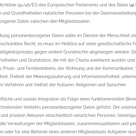
ichtlinie 95/46/EG des Europäischen Parlaments und des Rates
(
4
)
 und Grundfreiheiten natürlicher Personen bei der Datenverarbeitun
zogener Daten zwischen den Mitgliedstaaten.
itung personenbezogener Daten sollte im Dienste der Menschheit s
eschränktes Recht; es muss im Hinblick auf seine gesellschaftliche
äßigkeitsprinzips gegen andere Grundrechte abgewogen werden. Die
 Freiheiten und Grundsätze, die mit der Charta anerkannt wurden und
s Privat- und Familienlebens, der Wohnung und der Kommunikation,
eiheit, Freiheit der Meinungsäußerung und Informationsfreiheit, unte
res Verfahren und Vielfalt der Kulturen, Religionen und Sprachen.
aftliche und soziale Integration als Folge eines funktionierenden Bi
chreitenden Verkehrs personenbezogener Daten geführt. Der union
n und privaten Akteuren einschließlich natürlichen Personen, Vere
t die Verwaltungen der Mitgliedstaaten, zusammenzuarbeiten und pe
oder für eine Behörde eines anderen Mitgliedstaats Aufgaben dur