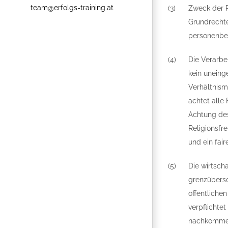
team@erfolgs-training.at
(3)
Zweck der R
Grundrechte
personenbe
(4)
Die Verarbe
kein uneing
Verhältnism
achtet alle
Achtung de
Religionsfr
und ein fai
(5)
Die wirtsch
grenzübers
öffentliche
verpflichte
nachkommen 