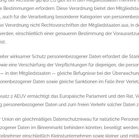
ng der Richtlinie 95/46/EG gibt es in den Mitgliedstaaten mehrere se
re Bestimmungen erfordern. Diese Verordnung bietet den Mitgliedstaa
n, auch für die Verarbeitung besonderer Kategorien von personenbez
ese Verordnung nicht Rechtsvorschriften der Mitgliedstaaten aus, i
werden, einschließlich einer genaueren Bestimmung der Voraussetz
st.
eiter wirksamer Schutz personenbezogener Daten erfordert die Stär
wie eine Verschärfung der Verpflichtungen für diejenigen, die per
— in den Mitgliedstaaten — gleiche Befugnisse bei der Überwachun
onenbezogener Daten sowie gleiche Sanktionen im Falle ihrer Verlet
Absatz 2 AEUV ermächtigt das Europäische Parlament und den Rat, Vo
g personenbezogener Daten und zum freien Verkehr solcher Daten zu
r Union ein gleichmäßiges Datenschutzniveau für natürliche Personen
ogener Daten im Binnenmarkt behindern könnten, beseitigt werden, is
teilnehmer einschließlich Kleinstunternehmen sowie kleiner und mitt