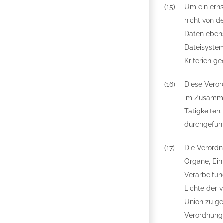
(15)
Um ein erns
nicht von d
Daten ebens
Dateisystem
Kriterien g
(16)
Diese Veror
im Zusammen
Tätigkeiten
durchgefüh
(17)
Die Verordn
Organe, Ein
Verarbeitun
Lichte der 
Union zu ge
Verordnung