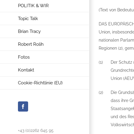
POLITIK & WIR
(Text von Bedeut
Topic Talk
DAS EUROPÄISCHE
Brian Tracy
Union, insbesonde
nationalen Parla
Robert Rolih
Regionen (2), ge
Fotos
(1)
Der Schutz 
Kontakt
Grundrechte
Union (AEUV
Cookie-Richtlinie (EU)
(2)
Die Grundsä
dass ihre G
Facebook
Staatsangeh
und des Rec
Volkswirtsc
+43 (0)2262 645 95