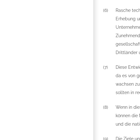
(6)
Rasche tech
Erhebung un
Unternehme
Zunehmend m
gesellschaf
Drittländer
(7)
Diese Entwi
da es von g
wachsen zu 
sollten in r
(8)
Wenn in die
können die 
und die nati
(9)
Die Ziele u