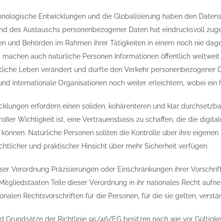
nologische Entwicklungen und die Globalisierung haben den Datens
d des Austauschs personenbezogener Daten hat eindrucksvoll zuge
n und Behörden im Rahmen ihrer Tätigkeiten in einem noch nie da
achen auch natürliche Personen Informationen öffentlich weltweit z
tliche Leben verändert und dürfte den Verkehr personenbezogener D
 und internationale Organisationen noch weiter erleichtern, wobei ein
cklungen erfordern einen soliden, kohärenteren und klar durchsetzb
roßer Wichtigkeit ist, eine Vertrauensbasis zu schaffen, die die digi
können. Natürliche Personen sollten die Kontrolle über ihre eigenen
echtlicher und praktischer Hinsicht über mehr Sicherheit verfügen.
ser Verordnung Präzisierungen oder Einschränkungen ihrer Vorschrif
Mitgliedstaaten Teile dieser Verordnung in ihr nationales Recht aufn
onalen Rechtsvorschriften für die Personen, für die sie gelten, verst
nd Grundsätze der Richtlinie 95/46/EG besitzen nach wie vor Gültigkei