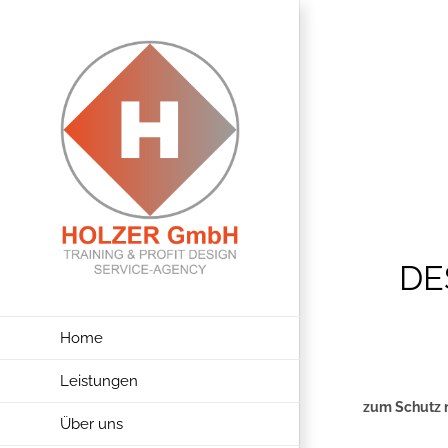
Zum
Inhalt
Datenschu
springen
DE
Home
Leistungen
zum Schutz n
Über uns